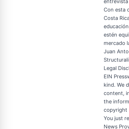
entrevista
Con esta c
Costa Rica
educación 
estén equi
mercado l
Juan Anto
Structural
Legal Disc
EIN Pressw
kind. We d
content, im
the inform
copyright 
You just r
News Prov