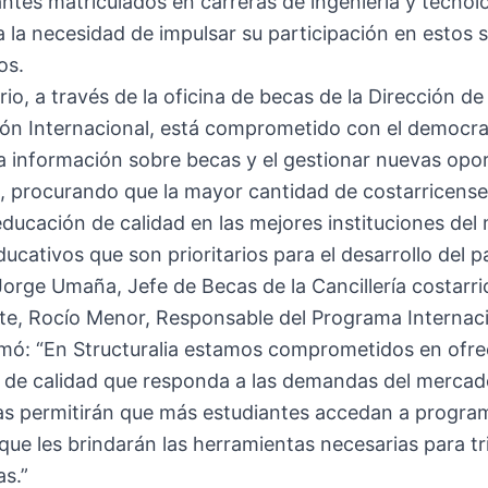
antes matriculados en carreras de ingeniería y tecnolo
a la necesidad de impulsar su participación en estos 
os.
erio, a través de la oficina de becas de la Dirección de
ón Internacional, está comprometido con el democrat
a información sobre becas y el gestionar nuevas opo
o, procurando que la mayor cantidad de costarricens
ducación de calidad en las mejores instituciones del
ucativos que son prioritarios para el desarrollo del pa
rge Umaña, Jefe de Becas de la Cancillería costarri
rte, Rocío Menor, Responsable del Programa Internac
rmó: “En Structuralia estamos comprometidos en ofre
 de calidad que responda a las demandas del mercado
as permitirán que más estudiantes accedan a progra
ue les brindarán las herramientas necesarias para tr
as.”