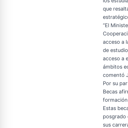
los estudi
que resalt
estratégic
“El Minist
Cooperaci
acceso a l
de estudi
acceso a e
ámbitos ed
comentó Jo
Por su pa
Becas afi
formación
Estas bec
posgrado q
sus carrer