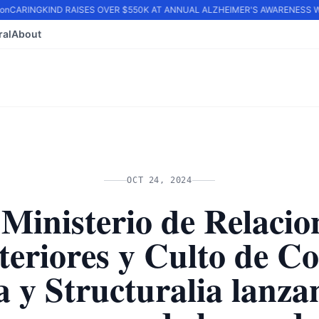
n
CARINGKIND RAISES OVER $550K AT ANNUAL ALZHEIMER'S AWARENESS WA
ral
About
OCT 24, 2024
 Ministerio de Relacio
teriores y Culto de Co
a y Structuralia lanza