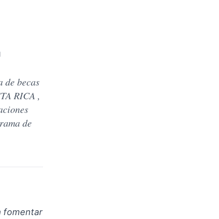
d
 de becas
STA RICA ,
aciones
grama de
a fomentar