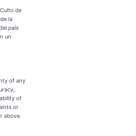
 Culto de
de la
el país
en un
nty of any
uracy,
bility of
aints or
or above.