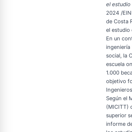
el estudi
2024 /EINP
de Costa 
el estudi
En un con
ingeniería
social, la
escuela on
1.000 beca
objetivo f
Ingenieros
Según el M
(MICITT) 
superior 
informe d