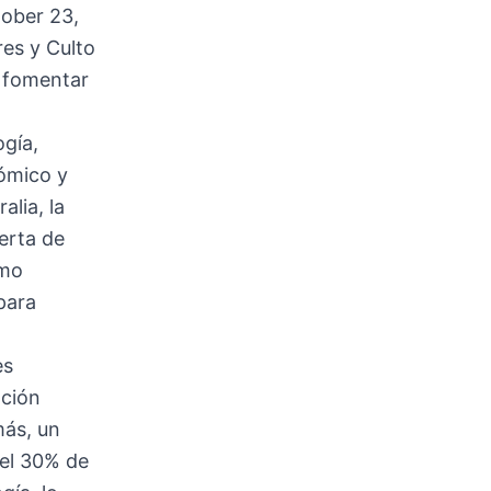
ober 23,
res y Culto
a fomentar
gía,
nómico y
alia, la
erta de
omo
para
es
ación
más, un
 el 30% de