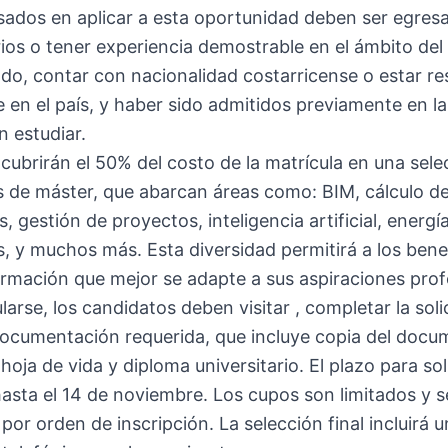
sados en aplicar a esta oportunidad deben ser egres
rios o tener experiencia demostrable en el ámbito de
do, contar con nacionalidad costarricense o estar re
 en el país, y haber sido admitidos previamente en l
 estudiar.
cubrirán el 50% del costo de la matrícula en una sele
 de máster, que abarcan áreas como: BIM, cálculo d
s, gestión de proyectos, inteligencia artificial, energí
, y muchos más. Esta diversidad permitirá a los benef
formación que mejor se adapte a sus aspiraciones prof
larse, los candidatos deben visitar , completar la soli
documentación requerida, que incluye copia del doc
hoja de vida y diploma universitario. El plazo para soli
asta el 14 de noviembre. Los cupos son limitados y s
por orden de inscripción. La selección final incluirá 