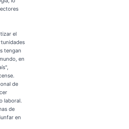
gía, lo
sectores
izar el
rtunidades
es tengan
 mundo, en
ís",
cense.
ional de
cer
 laboral.
mas de
iunfar en