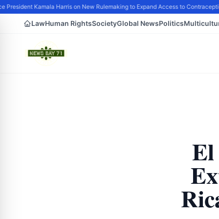
 President Kamala Harris on New Rulemaking to Expand Access to Contraceptio
Law
Human Rights
Society
Global News
Politics
Multicultu
El
Ex
Ric