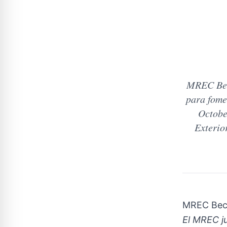
MREC Bec
para fome
Octobe
Exterio
MREC Bec
El MREC j