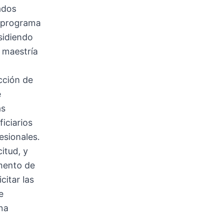
ados
l programa
sidiendo
a maestría
cción de
e
as
iciarios
esionales.
citud, y
umento de
citar las
e
una