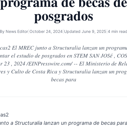
programa de becas de
posgrados
By
News Editor
|
October 24, 2024
|
Updated
June 9, 2025
|
4 min rea
as2 El MREC junto a Structuralia lanzan un programa
ntar el estudio de posgrados en STEM SAN JOSé , CO
r 23 , 2024 /EINPresswire.com/ -- El Ministerio de Rel
res y Culto de Costa Rica y Structuralia lanzan un pro
becas para
as2
unto a Structuralia lanzan un programa de becas par