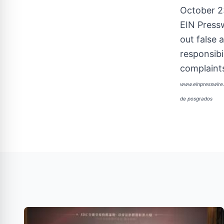
October 2
EIN Pressw
out false 
responsibi
complaints
www.einpresswir
de posgrados