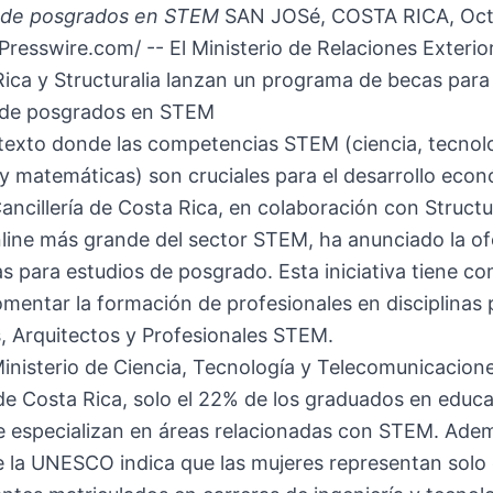
o de posgrados en STEM
SAN JOSé, COSTA RICA, Oct
resswire.com/ -- El Ministerio de Relaciones Exterio
Rica y Structuralia lanzan un programa de becas par
o de posgrados en STEM
texto donde las competencias STEM (ciencia, tecnolo
 y matemáticas) son cruciales para el desarrollo eco
 Cancillería de Costa Rica, en colaboración con Structur
line más grande del sector STEM, ha anunciado la of
s para estudios de posgrado. Esta iniciativa tiene c
omentar la formación de profesionales en disciplinas 
, Arquitectos y Profesionales STEM.
inisterio de Ciencia, Tecnología y Telecomunicacion
de Costa Rica, solo el 22% de los graduados en educ
se especializan en áreas relacionadas con STEM. Ade
e la UNESCO indica que las mujeres representan solo