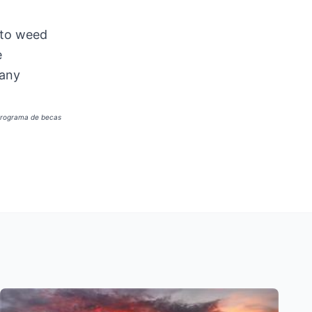
 to weed
e
 any
n programa de becas